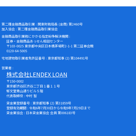
第二種金融商品取引業 : 関東財務局長 (金商) 第2460号
加入協会 : 第二種金融商品取引業協会
金融商品取引業務にかかる指定紛争解決機関 :
証券・金融商品あっせん相談センター
〒103-0025 東京都中央区日本橋茅場町2-1-1 第二証券会館
0120-64-5005
宅地建物取引業者免許証番号 : 東京都知事 (2) 第104491号
営業者 :
株式会社LENDEX LOAN
〒150-0002
東京都渋谷区渋谷二丁目１番１１号
郁文堂青山通りビル５階
代表取締役 : 中村 智
貸金業登録番号 : 東京都知事 (2) 第31859号
登録有効期間 : 令和6年7月30日から令和9年7月29日まで
貸金業協会 : 日本貸金業協会 会員 第006183号