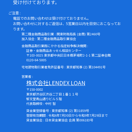
受け付けております。
ご注意 :
電話でのお問い合わせは受け付けておりません。
お問い合わせに対するご返信は、5営業日以内を目安におこなってお
ります。
第二種金融商品取引業 : 関東財務局長 (金商) 第2460号
加入協会 : 第二種金融商品取引業協会
金融商品取引業務にかかる指定紛争解決機関 :
証券・金融商品あっせん相談センター
〒103-0025 東京都中央区日本橋茅場町2-1-1 第二証券会館
0120-64-5005
宅地建物取引業者免許証番号 : 東京都知事 (2) 第104491号
営業者 :
株式会社LENDEX LOAN
〒150-0002
東京都渋谷区渋谷二丁目１番１１号
郁文堂青山通りビル５階
代表取締役 : 中村 智
貸金業登録番号 : 東京都知事 (2) 第31859号
登録有効期間 : 令和6年7月30日から令和9年7月29日まで
貸金業協会 : 日本貸金業協会 会員 第006183号