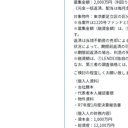
募集金額：2,000万円（利回
《元金一括返済、配当は毎月
対象物件：東京都足立区の区
※当案件は1220号ファンド
※募集金額（融資金額）は、①
す。
返済は当該不動産の売却によ
状況によって、期限前返済の
※期限前返済の場合、利息の
※融資額は、①LENDEX独
なお、第三者の調査価格とは
ご検討の程宜しくお願い致し
（借入人資料）
・会社謄本
・代表者本人確認書類
・物件資料
・R7年度1月度決算報告書
（借入人の財務内容）
・資本金：1,000万円
・総資産：12,100万円