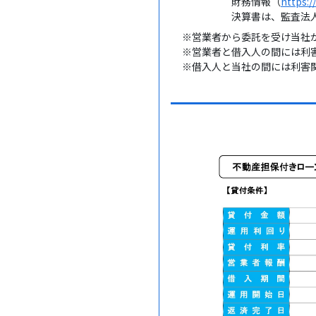
財務情報（
https:/
決算書は、監査法人・公
※営業者から委託を受け当社
※営業者と借入人の間には利
※借入人と当社の間には利害