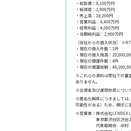
・総負債：9,100万円
・純資産：2,900万円
・売上高：18,200円
・営業利益：4,400万円
・経常利益：4,000万円
・当期純利益：2,900万円
（当社からの借入状況） ※R7年
・現在の借入件数：1件
・現在の借入残高：20,000,0
・現在の償還件数：4件
・現在の償還総額：46,200,0
※これらの資料は弊社での審
ありません。
※出資金及び運用財産について
※匿名化解除につきましては
可能性がある）ため、開示に
※営業者：株式会社LENDEX L
東京都渋谷区渋谷2-1-
代表取締役 中村 