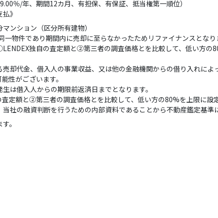
り9.00％/年、期間12カ月、有担保、有保証、抵当権第一順位）
支払》
分マンション（区分所有建物）
と同一物件であり期間内に売却に至らなかったためリファイナンスとなり
LENDEX独自の査定額と②第三者の調査価格とを比較して、低い方の
る売却代金、借入人の事業収益、又は他の金融機関からの借り入れによ
可能性がございます。
発生は借入人からの期限前返済日までとなります。
自の査定額と②第三者の調査価格とを比較して、低い方の80%を上限に設
、当社の融資判断を行うための内部資料であることから不動産鑑定基準
ます。