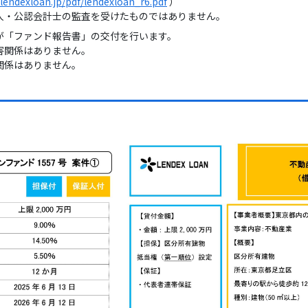
/lendexloan.jp/pdf/lendexloan_r6.pdf
）
認会計士の監査を受けたものではありません。
が「ファンド報告書」の交付を行います。
害関係はありません。
関係はありません。