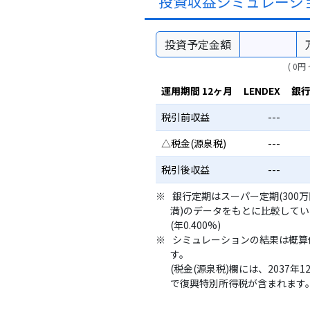
投資収益シミュレーシ
投資予定金額
( 0円 
運用期間 12ヶ月
LENDEX
銀
税引前収益
---
△税金(源泉税)
---
税引後収益
---
銀行定期はスーパー定期(300
満)のデータをもとに比較して
(年0.400%)
シミュレーションの結果は概算
す。
(税金(源泉税)欄には、2037年1
で復興特別所得税が含まれます。