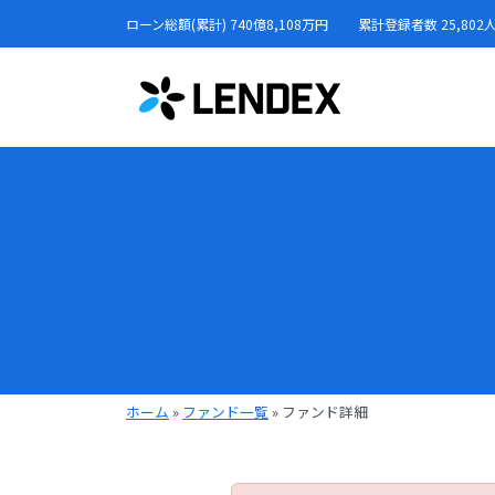
ローン総額(累計) 740億8,108万円
累計登録者数 25,802
ホーム
»
ファンド一覧
»
ファンド詳細