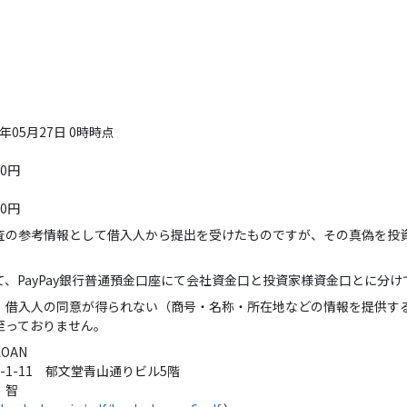
05月27日 0時時点
00円
00円
査の参考情報として借入人から提出を受けたものですが、その真偽を投
、PayPay銀行普通預金口座にて会社資金口と投資家様資金口とに分
、借入人の同意が得られない（商号・名称・所在地などの情報を提供す
至っておりません。
OAN
11 郁文堂青山通りビル5階
智