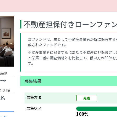
不動産担保付きローンファンド
当ファンドは、主として不動産事業者が既に保有する
成されたファンドです。
不動産事業者に融資するにあたり不動産に担保設定しま
と②第三者の調査価格とを比較して、低い方の80%
す。
能金額
円〜
募集結果
引き前)
0%
募集方法
先着
募集状況
100%