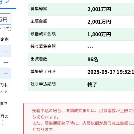
ョン
募集総額
2,001万円
万円
応募金額
2,001万円
〜 0円 )
最低成立金額
1,800万円
行定期
残り募集金額
---
---
出資者数
86名
---
募集終了日時
2025-05-27 19:52:
---
残り申込期間
終了
万円未
います
値で
先着申込の場合、満額成立または、出資者数が上限に
2月ま
ち切られます。
)
また、募集期間終了時に、応募総額が最低成立金額に
となります。