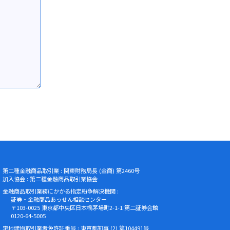
第二種金融商品取引業 : 関東財務局長 (金商) 第2460号
加入協会 : 第二種金融商品取引業協会
金融商品取引業務にかかる指定紛争解決機関 :
証券・金融商品あっせん相談センター
〒103-0025 東京都中央区日本橋茅場町2-1-1 第二証券会館
0120-64-5005
宅地建物取引業者免許証番号 : 東京都知事 (2) 第104491号