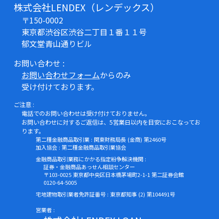
株式会社LENDEX（レンデックス）
〒150-0002
東京都渋谷区渋谷二丁目１番１１号
郁文堂青山通りビル
お問い合わせ :
お問い合わせフォーム
からのみ
受け付けております。
ご注意 :
電話でのお問い合わせは受け付けておりません。
お問い合わせに対するご返信は、5営業日以内を目安におこなってお
ります。
第二種金融商品取引業 : 関東財務局長 (金商) 第2460号
加入協会 : 第二種金融商品取引業協会
金融商品取引業務にかかる指定紛争解決機関 :
証券・金融商品あっせん相談センター
〒103-0025 東京都中央区日本橋茅場町2-1-1 第二証券会館
0120-64-5005
宅地建物取引業者免許証番号 : 東京都知事 (2) 第104491号
営業者 :