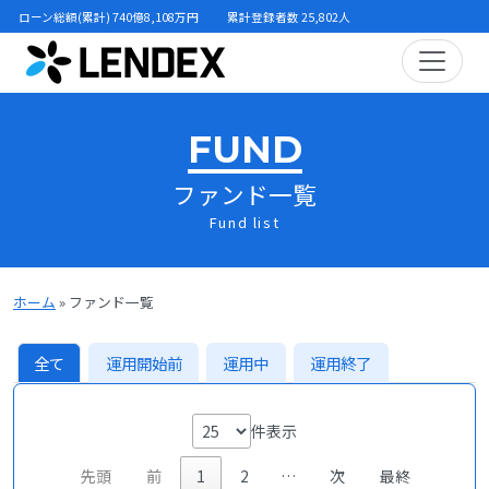
ローン総額(累計) 740億8,108万円
累計登録者数 25,802人
FUND
ファンド一覧
Fund list
ホーム
»
ファンド一覧
全て
運用開始前
運用中
運用終了
件表示
先頭
前
1
2
…
次
最終