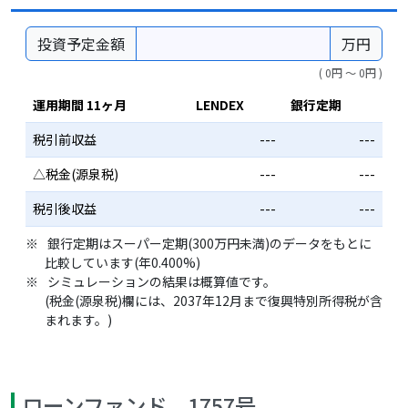
投資予定金額
万円
( 0円 〜 0円 )
運用期間 11ヶ月
LENDEX
銀行定期
税引前収益
---
---
△税金(源泉税)
---
---
税引後収益
---
---
銀行定期はスーパー定期(300万円未満)のデータをもとに
比較しています(年0.400%)
シミュレーションの結果は概算値です。
(税金(源泉税)欄には、2037年12月まで復興特別所得税が含
まれます。)
ローンファンド 1757号