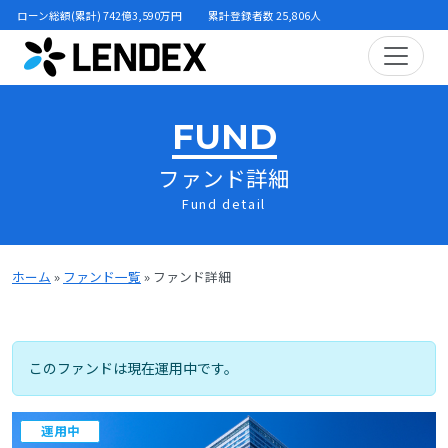
ローン総額(累計) 742億3,590万円
累計登録者数 25,806人
FUND
ファンド詳細
Fund detail
ホーム
»
ファンド一覧
»
ファンド詳細
このファンドは現在運用中です。
運用中