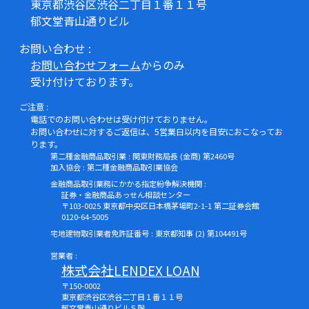
東京都渋谷区渋谷二丁目１番１１号
郁文堂青山通りビル
お問い合わせ :
お問い合わせフォーム
からのみ
受け付けております。
ご注意 :
電話でのお問い合わせは受け付けておりません。
お問い合わせに対するご返信は、5営業日以内を目安におこなってお
ります。
第二種金融商品取引業 : 関東財務局長 (金商) 第2460号
加入協会 : 第二種金融商品取引業協会
金融商品取引業務にかかる指定紛争解決機関 :
証券・金融商品あっせん相談センター
〒103-0025 東京都中央区日本橋茅場町2-1-1 第二証券会館
0120-64-5005
宅地建物取引業者免許証番号 : 東京都知事 (2) 第104491号
営業者 :
株式会社LENDEX LOAN
〒150-0002
東京都渋谷区渋谷二丁目１番１１号
郁文堂青山通りビル５階