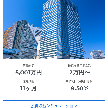
募集総額
最低投資可能金額
5,001万円
2万円〜
運用期間
目標利回り(税引き前)
11ヶ月
9.50%
投資収益シミュレーション