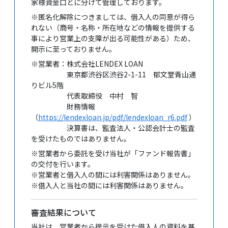
家様資金口とに分けて管理しております。
※匿名化解除につきましては、借入人の同意が得ら
れない（商号・名称・所在地などの情報を提供する
事により営業上の支障が出る可能性がある）ため、
開示に至っておりません。
※営業者：株式会社LENDEX LOAN
東京都渋谷区渋谷2-1-11 郁文堂青山通
りビル5階
代表取締役 中村 智
財務情報
（
https://lendexloan.jp/pdf/lendexloan_r6.pdf
）
決算書は、監査法人・公認会計士の監査
を受けたものではありません。
※営業者から委託を受け当社が「ファンド報告書」
の交付を行います。
※営業者と借入人の間には利害関係はありません。
※借入人と当社の間には利害関係はありません。
審査結果について
当社は、営業者から提示を受けた借入人の資料を基