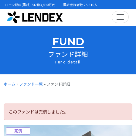
ローン総額(累計) 742億3,590万円
累計登録者数 25,810人
FUND
ファンド詳細
Fund detail
ホーム
»
ファンド一覧
»
ファンド詳細
このファンドは完済しました。
完済