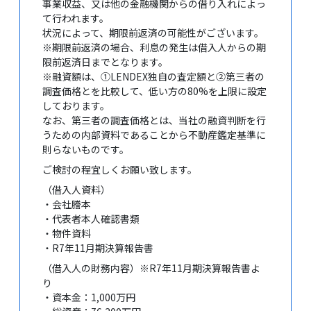
事業収益、又は他の金融機関からの借り入れによっ
て行われます。
状況によって、期限前返済の可能性がございます。
※期限前返済の場合、利息の発生は借入人からの期
限前返済日までとなります。
※融資額は、①LENDEX独自の査定額と②第三者の
調査価格とを比較して、低い方の80%を上限に設定
しております。
なお、第三者の調査価格とは、当社の融資判断を行
うための内部資料であることから不動産鑑定基準に
則らないものです。
ご検討の程宜しくお願い致します。
（借入人資料）
・会社謄本
・代表者本人確認書類
・物件資料
・R7年11月期決算報告書
（借入人の財務内容）※R7年11月期決算報告書よ
り
・資本金：1,000万円