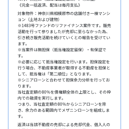
《元金一括返済、配当は毎月支払》
対象物件：神奈川県相模原市の店舗付き一棟マンシ
ョン（土地および建物）
※1483号ファンドのリファイナンス案件です。販売
活動を行って参りましたが売却に至らなかった為、
引き続き販売活動を続けていくとの報告を受けてい
ます。
※当案件は無担保（抵当権設定留保）・有保証で
す。
※必要に応じて抵当権設定を行います。担保設定を
行う場合、不動産事業者が取得する不動産を担保と
して、抵当権は「第二順位」となります。
※シニアローンと合わせて担保余力分析を行ってお
ります。
当社査定額の80％を債権額全体の上限とし、その枠
内での融資を実行します。
つまり、当社査定額の80％からシニアローンを除
き、余力のある範囲内でメザニンローンを組成しま
す。
返済は当該不動産の売却による売却代金、借入人の