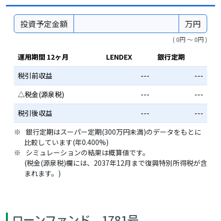
投資予定金額
万円
( 0円 〜 0円 )
運用期間 12ヶ月
LENDEX
銀行定期
税引前収益
---
---
△税金(源泉税)
---
---
税引後収益
---
---
銀行定期はスーパー定期(300万円未満)のデータをもとに
比較しています(年0.400%)
シミュレーションの結果は概算値です。
(税金(源泉税)欄には、2037年12月まで復興特別所得税が含
まれます。)
ローンファンド 1781号