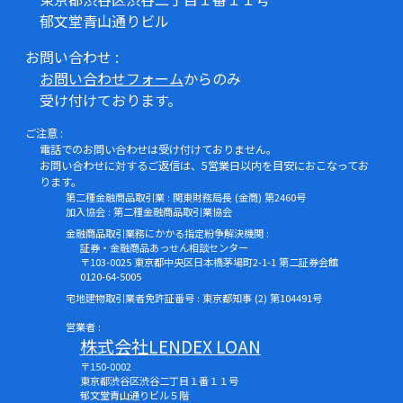
郁文堂青山通りビル
お問い合わせ :
お問い合わせフォーム
からのみ
受け付けております。
ご注意 :
電話でのお問い合わせは受け付けておりません。
お問い合わせに対するご返信は、5営業日以内を目安におこなってお
ります。
第二種金融商品取引業 : 関東財務局長 (金商) 第2460号
加入協会 : 第二種金融商品取引業協会
金融商品取引業務にかかる指定紛争解決機関 :
証券・金融商品あっせん相談センター
〒103-0025 東京都中央区日本橋茅場町2-1-1 第二証券会館
0120-64-5005
宅地建物取引業者免許証番号 : 東京都知事 (2) 第104491号
営業者 :
株式会社LENDEX LOAN
〒150-0002
東京都渋谷区渋谷二丁目１番１１号
郁文堂青山通りビル５階