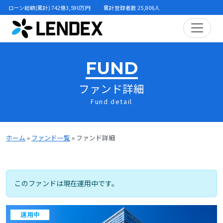
ローン総額(累計) 742億3,590万円
累計登録者数 25,806人
FUND
ファンド詳細
Fund detail
ホーム
»
ファンド一覧
»
ファンド詳細
このファンドは現在運用中です。
運用中