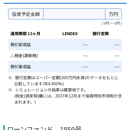
投資予定金額
万円
( 0円 〜 0円 )
運用期間 12ヶ月
LENDEX
銀行定期
税引前収益
---
---
△税金(源泉税)
---
---
税引後収益
---
---
銀行定期はスーパー定期(300万円未満)のデータをもとに
比較しています(年0.400%)
シミュレーションの結果は概算値です。
(税金(源泉税)欄には、2037年12月まで復興特別所得税が含
まれます。)
ローンファンド 1850号