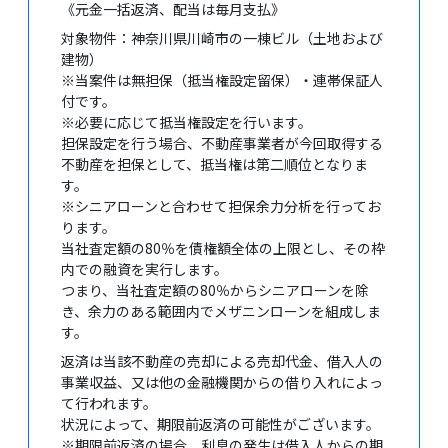
《元金一括返済、配当は毎月支払》
対象物件：神奈川県川崎市の一棟ビル（土地および
建物）
※当案件は無担保（抵当権設定留保）・連帯保証人
付です。
※必要に応じて抵当権設定を行います。
担保設定を行う場合、不動産事業者が今回取得する
不動産を担保として、抵当権は第二順位となりま
す。
※シニアローンと合わせて担保余力分析を行ってお
ります。
当社査定額の80％を債権額全体の上限とし、その枠
内での融資を実行します。
つまり、当社査定額の80％からシニアローンを除
き、余力のある範囲内でメザニンローンを組成しま
す。
返済は当該不動産の売却による売却代金、借入人の
事業収益、又は他の金融機関からの借り入れによっ
て行われます。
状況によって、期限前返済の可能性がございます。
※期限前返済の場合、利息の発生は借入人からの期