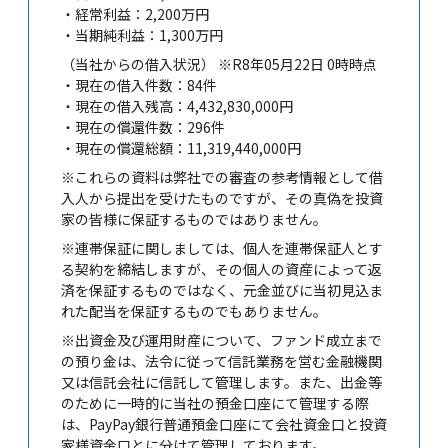
・経常利益：2,200万円
・当期純利益：1,300万円
（当社からの借入状況） ※R8年05月22日 0時時点
・現在の借入件数：84件
・現在の借入残高：4,432,830,000円
・現在の償還件数：296件
・現在の償還総額：11,319,440,000円
※これらの資料は弊社での審査の参考情報として借
入人から提出を受けたものですが、その真偽を投資
家の皆様に保証するものではありません。
※連帯保証に関しましては、個人を連帯保証人とす
る契約を締結しますが、その個人の資産によって返
済を保証するものではなく、元金並びに当初見込ま
れた配当を保証するものでもありません。
※出資金及び運用財産について、ファンド成立まで
の預り金は、法令に従って信託業務を営む金融機関
又は信託会社に信託して管理します。また、出金等
のために一時的に当社の預金口座にて管理する際
は、PayPay銀行普通預金口座にて会社資金口と投資
家様資金口とに分けて管理しております。