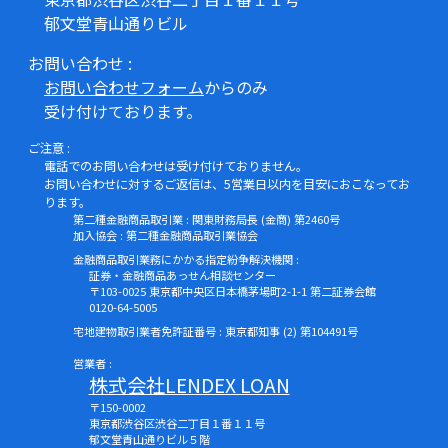
郁文堂青山通りビル
お問い合わせ :
お問い合わせフォーム
からのみ
受け付けております。
ご注意 :
電話でのお問い合わせは受け付けておりません。
お問い合わせに対するご返信は、5営業日以内を目安におこなってお
ります。
第二種金融商品取引業 : 関東財務局長 (金商) 第2460号
加入協会 : 第二種金融商品取引業協会
金融商品取引業務にかかる指定紛争解決機関 :
証券・金融商品あっせん相談センター
〒103-0025 東京都中央区日本橋茅場町2-1-1 第二証券会館
0120-64-5005
宅地建物取引業者免許証番号 : 東京都知事 (2) 第104491号
営業者 :
株式会社LENDEX LOAN
〒150-0002
東京都渋谷区渋谷二丁目１番１１号
郁文堂青山通りビル５階