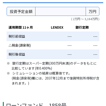
投資予定金額
万円
( 2万円 〜 3,164万円 )
運用期間 11ヶ月
LENDEX
銀行定期
税引前収益
---
---
△税金(源泉税)
---
---
税引後収益
---
---
銀行定期はスーパー定期(300万円未満)のデータをもとに
比較しています(年0.400%)
シミュレーションの結果は概算値です。
(税金(源泉税)欄には、2037年12月まで復興特別所得税が含
まれます。)
ローンファンド 1858号