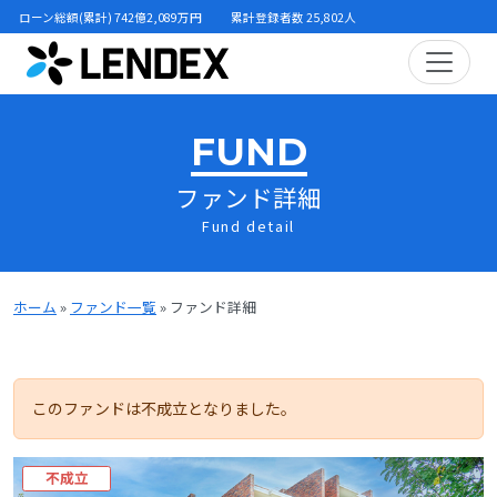
ローン総額(累計) 742億2,089万円
累計登録者数 25,802人
FUND
ファンド詳細
Fund detail
ホーム
»
ファンド一覧
»
ファンド詳細
このファンドは不成立となりました。
不成立