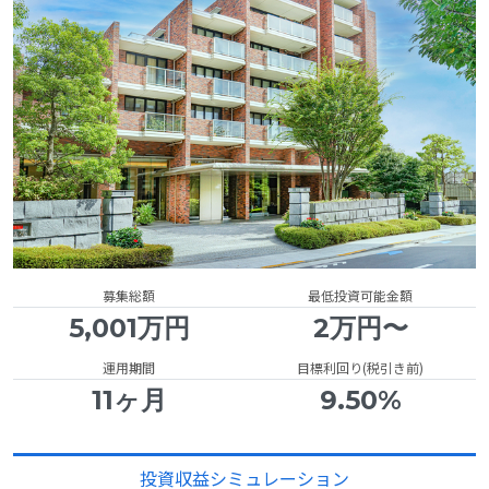
募集総額
最低投資可能金額
5,001万円
2万円〜
運用期間
目標利回り(税引き前)
11ヶ月
9.50%
投資収益シミュレーション