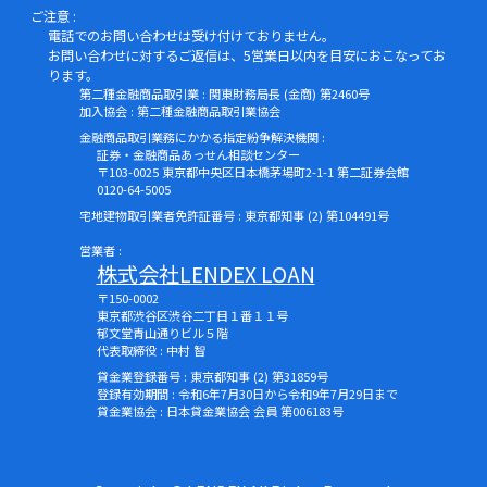
ご注意 :
電話でのお問い合わせは受け付けておりません。
お問い合わせに対するご返信は、5営業日以内を目安におこなってお
ります。
第二種金融商品取引業 : 関東財務局長 (金商) 第2460号
加入協会 : 第二種金融商品取引業協会
金融商品取引業務にかかる指定紛争解決機関 :
証券・金融商品あっせん相談センター
〒103-0025 東京都中央区日本橋茅場町2-1-1 第二証券会館
0120-64-5005
宅地建物取引業者免許証番号 : 東京都知事 (2) 第104491号
営業者 :
株式会社LENDEX LOAN
〒150-0002
東京都渋谷区渋谷二丁目１番１１号
郁文堂青山通りビル５階
代表取締役 : 中村 智
貸金業登録番号 : 東京都知事 (2) 第31859号
登録有効期間 : 令和6年7月30日から令和9年7月29日まで
貸金業協会 : 日本貸金業協会 会員 第006183号