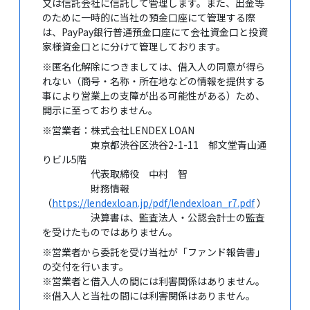
又は信託会社に信託して管理します。また、出金等
のために一時的に当社の預金口座にて管理する際
は、PayPay銀行普通預金口座にて会社資金口と投資
家様資金口とに分けて管理しております。
※匿名化解除につきましては、借入人の同意が得ら
れない（商号・名称・所在地などの情報を提供する
事により営業上の支障が出る可能性がある）ため、
開示に至っておりません。
※営業者：株式会社LENDEX LOAN
東京都渋谷区渋谷2-1-11 郁文堂青山通
りビル5階
代表取締役 中村 智
財務情報
（
https://lendexloan.jp/pdf/lendexloan_r7.pdf
）
決算書は、監査法人・公認会計士の監査
を受けたものではありません。
※営業者から委託を受け当社が「ファンド報告書」
の交付を行います。
※営業者と借入人の間には利害関係はありません。
※借入人と当社の間には利害関係はありません。