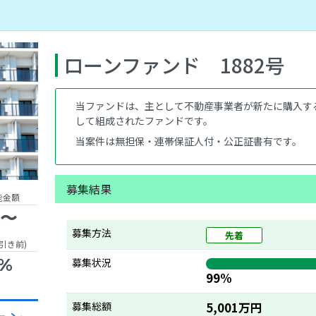
ローンファンド 1882号
当ファンドは、主として不動産事業者が新たに購入す
して組成されたファンドです。
当案件は無担保・連帯保証人付・公正証書有です。
募集結果
能金額
円〜
募集方法
先着
引き前)
0%
募集状況
99%
募集総額
5,001万円