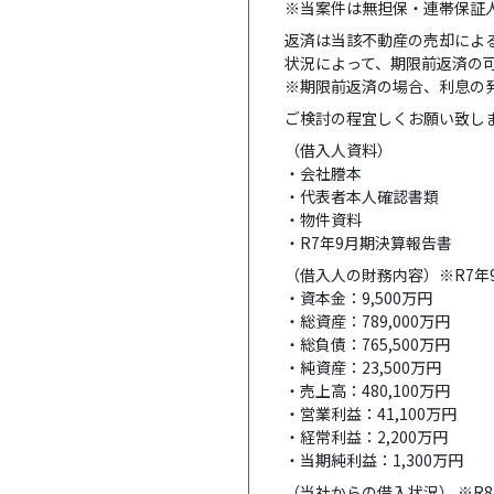
※当案件は無担保・連帯保証
返済は当該不動産の売却によ
状況によって、期限前返済の
※期限前返済の場合、利息の
ご検討の程宜しくお願い致し
（借入人資料）
・会社謄本
・代表者本人確認書類
・物件資料
・R7年9月期決算報告書
（借入人の財務内容）※R7年
・資本金：9,500万円
・総資産：789,000万円
・総負債：765,500万円
・純資産：23,500万円
・売上高：480,100万円
・営業利益：41,100万円
・経常利益：2,200万円
・当期純利益：1,300万円
（当社からの借入状況） ※R8年