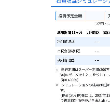
投資収益シミュレーシ
投資予定金額
( 2万円 〜 
運用期間 11ヶ月
LENDEX
銀
税引前収益
---
△税金(源泉税)
---
税引後収益
---
銀行定期はスーパー定期(300
満)のデータをもとに比較して
(年0.400%)
シミュレーションの結果は概算
す。
(税金(源泉税)欄には、2037年1
で復興特別所得税が含まれます。