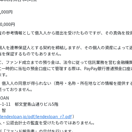
,000円
,000円
査の参考情報として借入人から提出を受けたものですが、その真偽を投
個人を連帯保証人とする契約を締結しますが、その個人の資産によって
当を保証するものでもありません。
て、ファンド成立までの預り金は、法令に従って信託業務を営む金融機
一時的に当社の預金口座にて管理する際は、PayPay銀行普通預金口
ます。
、借入人の同意が得られない（商号・名称・所在地などの情報を提供す
至っておりません。
OAN
11 郁文堂青山通りビル5階
智
/lendexloan.jp/pdf/lendexloan_r7.pdf
）
認会計士の監査を受けたものではありません。
が「ファンド報告書」の交付を行います。