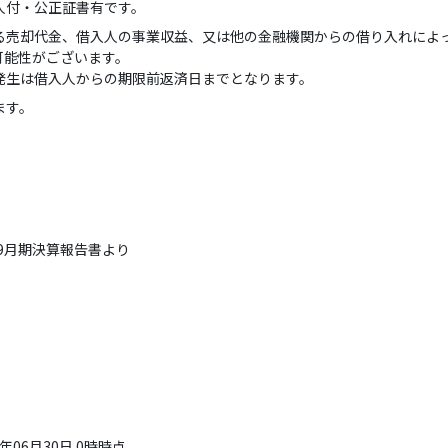
人付・公正証書有です。
る売却代金、借入人の事業収益、又は他の金融機関からの借り入れによ
可能性がございます。
発生は借入人からの期限前返済日までとなります。
ます。
9月期決算報告書より
06月30日 0時時点