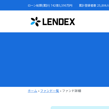
ローン総額(累計) 742億3,590万円
累計登録者数 25,806
ホーム
»
ファンド一覧
»
ファンド詳細