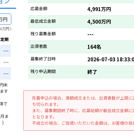
ョン
応募金額
4,991万円
万円
最低成立金額
4,500万円
10万円 )
残り募集金額
---
行定期
出資者数
164名
---
募集終了日時
2026-07-03 18:33:
---
残り申込期間
終了
---
万円未
います
先着申込の場合、満額成立または、出資者数が上限に
値で
ち切られます。
また、募集期間終了時に、応募総額が最低成立金額に
2月ま
となります。
)
不成立の場合、ご投資いただいた金額は、お客様の投