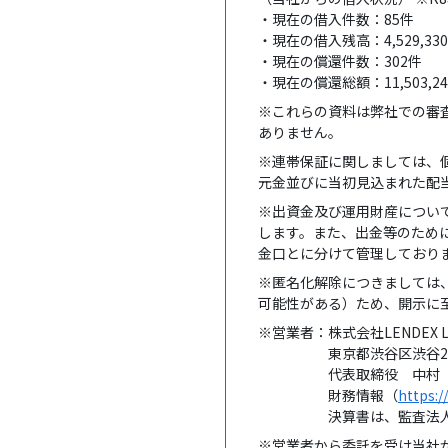
・現在の借入件数：85件
・現在の借入残高：4,529,330
・現在の償還件数：302件
・現在の償還総額：11,503,240
※これらの資料は弊社での審
ありません。
※連帯保証に関しましては、
元金並びに当初見込まれた配
※出資金及び運用財産につい
します。また、出金等のために
金口とに分けて管理しており
※匿名化解除につきましては
可能性がある）ため、開示に
※営業者：株式会社LENDEX L
東京都渋谷区渋谷2-1-
代表取締役 中村 
財務情報（
https:/
決算書は、監査法人・公
※営業者から委託を受け当社