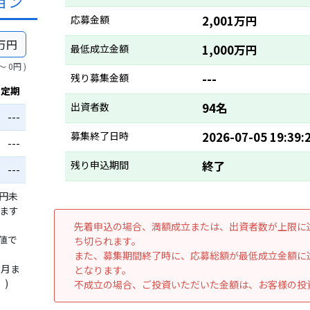
ョン
応募金額
2,001万円
万円
最低成立金額
1,000万円
〜 0円 )
残り募集金額
---
行定期
出資者数
94名
---
募集終了日時
2026-07-05 19:39:
---
残り申込期間
終了
---
万円未
います
先着申込の場合、満額成立または、出資者数が上限に
値で
ち切られます。
また、募集期間終了時に、応募総額が最低成立金額に
2月ま
となります。
)
不成立の場合、ご投資いただいた金額は、お客様の投