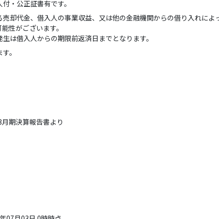
人付・公正証書有です。
る売却代金、借入人の事業収益、又は他の金融機関からの借り入れによ
可能性がございます。
発生は借入人からの期限前返済日までとなります。
ます。
3月期決算報告書より
07月03日 0時時点