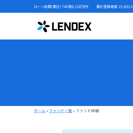
ローン総額(累計) 740億8,108万円
累計登録者数 25,802
ホーム
»
ファンド一覧
»
ファンド詳細