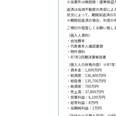
※当案件は無担保・連帯保証
返済は当該不動産の売却によ
状況によって、期限前返済の
※期限前返済の場合、利息の
ご検討の程宜しくお願い致し
（借入人資料）
・会社謄本
・代表者本人確認書類
・物件資料
・R7年3月期決算報告書
（借入人の財務内容）※R7年
・資本金：1,000万円
・総資産：136,400万円
・総負債：135,700万円
・純資産：700万円
・売上高：37,800万円
・営業利益：6,100万円
・経常利益：8万円
・当期純利益：1万円
（当社からの借入状況） ※R8年