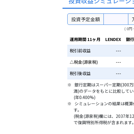
投資収益シミュレーシ
投資予定金額
( 0円 
運用期間 11ヶ月
LENDEX
銀
税引前収益
---
△税金(源泉税)
---
税引後収益
---
銀行定期はスーパー定期(300
満)のデータをもとに比較して
(年0.400%)
シミュレーションの結果は概算
す。
(税金(源泉税)欄には、2037年1
で復興特別所得税が含まれます。