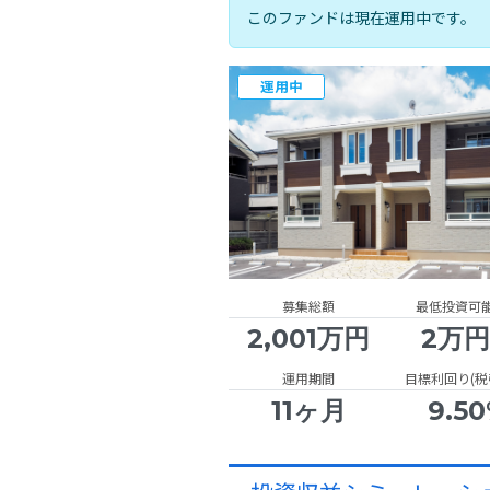
このファンドは現在運用中です。
運用中
募集総額
最低投資可
2,001万円
2万
運用期間
目標利回り(税
11ヶ月
9.5