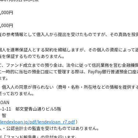
,000円
,000円
査の参考情報として借入人から提出を受けたものですが、その真偽を投
個人を連帯保証人とする契約を締結しますが、その個人の資産によって
当を保証するものでもありません。
て、ファンド成立までの預り金は、法令に従って信託業務を営む金融機
一時的に当社の預金口座にて管理する際は、PayPay銀行普通預金口
ます。
、借入人の同意が得られない（商号・名称・所在地などの情報を提供す
至っておりません。
OAN
11 郁文堂青山通りビル5階
智
/lendexloan.jp/pdf/lendexloan_r7.pdf
）
認会計士の監査を受けたものではありません。
が「ファンド報告書」の交付を行います。