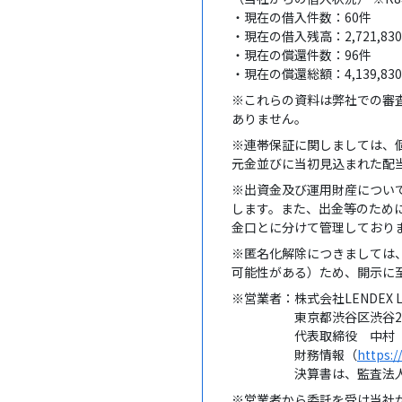
・現在の借入件数：60件
・現在の借入残高：2,721,830
・現在の償還件数：96件
・現在の償還総額：4,139,830
※これらの資料は弊社での審
ありません。
※連帯保証に関しましては、
元金並びに当初見込まれた配
※出資金及び運用財産につい
します。また、出金等のために
金口とに分けて管理しており
※匿名化解除につきましては
可能性がある）ため、開示に
※営業者：株式会社LENDEX L
東京都渋谷区渋谷2-1-
代表取締役 中村 
財務情報（
https:/
決算書は、監査法人・公
※営業者から委託を受け当社