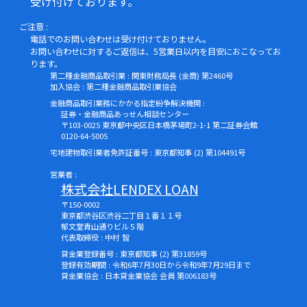
受け付けております。
ご注意 :
電話でのお問い合わせは受け付けておりません。
お問い合わせに対するご返信は、5営業日以内を目安におこなってお
ります。
第二種金融商品取引業 : 関東財務局長 (金商) 第2460号
加入協会 : 第二種金融商品取引業協会
金融商品取引業務にかかる指定紛争解決機関 :
証券・金融商品あっせん相談センター
〒103-0025 東京都中央区日本橋茅場町2-1-1 第二証券会館
0120-64-5005
宅地建物取引業者免許証番号 : 東京都知事 (2) 第104491号
営業者 :
株式会社LENDEX LOAN
〒150-0002
東京都渋谷区渋谷二丁目１番１１号
郁文堂青山通りビル５階
代表取締役 : 中村 智
貸金業登録番号 : 東京都知事 (2) 第31859号
登録有効期間 : 令和6年7月30日から令和9年7月29日まで
貸金業協会 : 日本貸金業協会 会員 第006183号