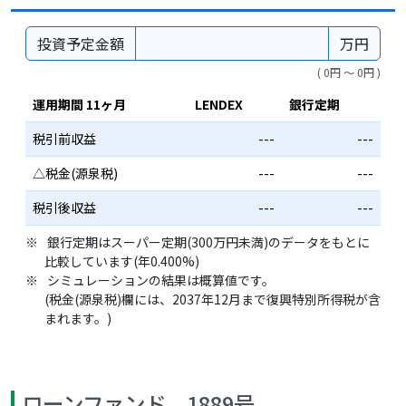
投資予定金額
万円
( 0円 〜 0円 )
運用期間 11ヶ月
LENDEX
銀行定期
税引前収益
---
---
△税金(源泉税)
---
---
税引後収益
---
---
銀行定期はスーパー定期(300万円未満)のデータをもとに
比較しています(年0.400%)
シミュレーションの結果は概算値です。
(税金(源泉税)欄には、2037年12月まで復興特別所得税が含
まれます。)
ローンファンド 1889号