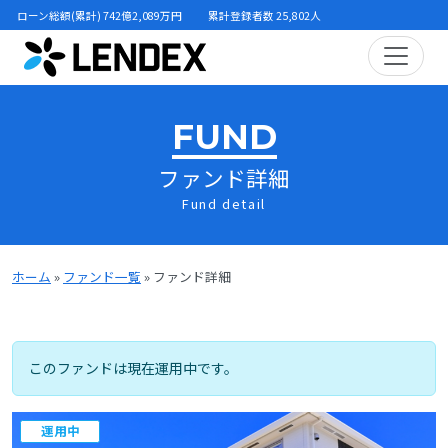
ローン総額(累計) 742億2,089万円
累計登録者数 25,802人
FUND
ファンド詳細
Fund detail
ホーム
»
ファンド一覧
»
ファンド詳細
このファンドは現在運用中です。
運用中