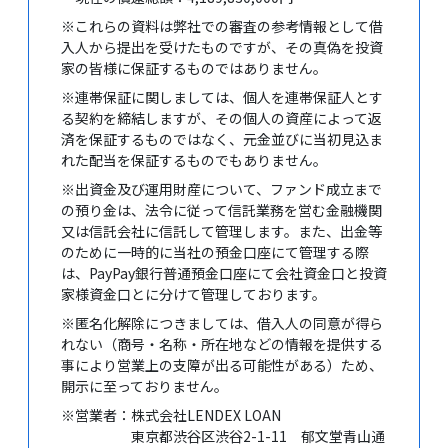
※これらの資料は弊社での審査の参考情報として借
入人から提出を受けたものですが、その真偽を投資
家の皆様に保証するものではありません。
※連帯保証に関しましては、個人を連帯保証人とす
る契約を締結しますが、その個人の資産によって返
済を保証するものではなく、元金並びに当初見込ま
れた配当を保証するものでもありません。
※出資金及び運用財産について、ファンド成立まで
の預り金は、法令に従って信託業務を営む金融機関
又は信託会社に信託して管理します。また、出金等
のために一時的に当社の預金口座にて管理する際
は、PayPay銀行普通預金口座にて会社資金口と投資
家様資金口とに分けて管理しております。
※匿名化解除につきましては、借入人の同意が得ら
れない（商号・名称・所在地などの情報を提供する
事により営業上の支障が出る可能性がある）ため、
開示に至っておりません。
※営業者：株式会社LENDEX LOAN
東京都渋谷区渋谷2-1-11 郁文堂青山通