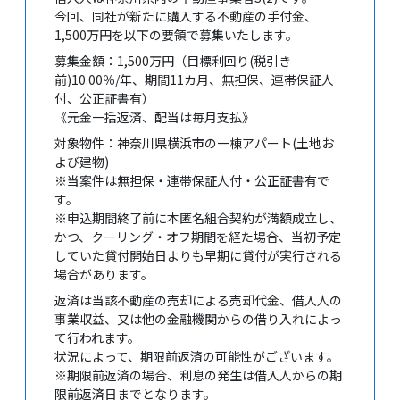
今回、同社が新たに購入する不動産の手付金、
1,500万円を以下の要領で募集いたします。
募集金額：1,500万円（目標利回り(税引き
前)10.00％/年、期間11カ月、無担保、連帯保証人
付、公正証書有）
《元金一括返済、配当は毎月支払》
対象物件：神奈川県横浜市の一棟アパート(土地お
よび建物)
※当案件は無担保・連帯保証人付・公正証書有で
す。
※申込期間終了前に本匿名組合契約が満額成立し、
かつ、クーリング・オフ期間を経た場合、当初予定
していた貸付開始日よりも早期に貸付が実行される
場合があります。
返済は当該不動産の売却による売却代金、借入人の
事業収益、又は他の金融機関からの借り入れによっ
て行われます。
状況によって、期限前返済の可能性がございます。
※期限前返済の場合、利息の発生は借入人からの期
限前返済日までとなります。