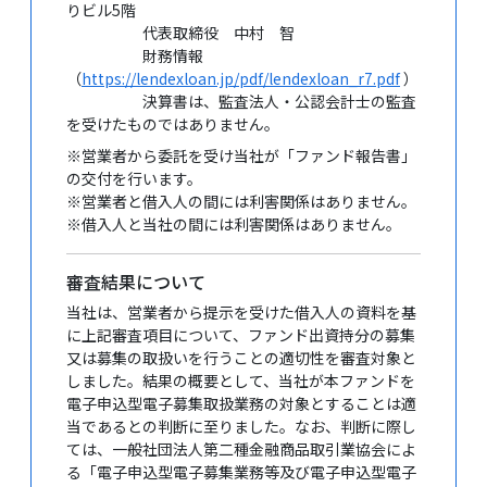
りビル5階
代表取締役 中村 智
財務情報
（
https://lendexloan.jp/pdf/lendexloan_r7.pdf
）
決算書は、監査法人・公認会計士の監査
を受けたものではありません。
※営業者から委託を受け当社が「ファンド報告書」
の交付を行います。
※営業者と借入人の間には利害関係はありません。
※借入人と当社の間には利害関係はありません。
審査結果について
当社は、営業者から提示を受けた借入人の資料を基
に上記審査項目について、ファンド出資持分の募集
又は募集の取扱いを行うことの適切性を審査対象と
しました。結果の概要として、当社が本ファンドを
電子申込型電子募集取扱業務の対象とすることは適
当であるとの判断に至りました。なお、判断に際し
ては、一般社団法人第二種金融商品取引業協会によ
る「電子申込型電子募集業務等及び電子申込型電子