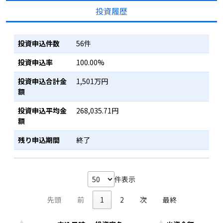
投資履歴
投資申込件数
56件
投資申込率
100.00%
投資申込合計金
1,501万円
額
投資申込平均金
268,035.71円
額
残り申込期間
終了
件表示
先頭
前
1
2
次
最終