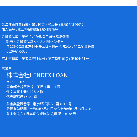
第二種金融商品取引業 : 関東財務局長 (金商) 第2460号
加入協会 : 第二種金融商品取引業協会
金融商品取引業務にかかる指定紛争解決機関 :
証券・金融商品あっせん相談センター
〒103-0025 東京都中央区日本橋茅場町2-1-1 第二証券会館
0120-64-5005
宅地建物取引業者免許証番号 : 東京都知事 (2) 第104491号
営業者 :
株式会社LENDEX LOAN
〒150-0002
東京都渋谷区渋谷二丁目１番１１号
郁文堂青山通りビル５階
代表取締役 : 中村 智
貸金業登録番号 : 東京都知事 (2) 第31859号
登録有効期間 : 令和6年7月30日から令和9年7月29日まで
貸金業協会 : 日本貸金業協会 会員 第006183号