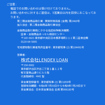
ご注意 :
電話でのお問い合わせは受け付けておりません。
お問い合わせに対するご返信は、5営業日以内を目安におこなってお
ります。
第二種金融商品取引業 : 関東財務局長 (金商) 第2460号
加入協会 : 第二種金融商品取引業協会
金融商品取引業務にかかる指定紛争解決機関 :
証券・金融商品あっせん相談センター
〒103-0025 東京都中央区日本橋茅場町2-1-1 第二証券会館
0120-64-5005
宅地建物取引業者免許証番号 : 東京都知事 (2) 第104491号
営業者 :
株式会社LENDEX LOAN
〒150-0002
東京都渋谷区渋谷二丁目１番１１号
郁文堂青山通りビル５階
代表取締役 : 中村 智
貸金業登録番号 : 東京都知事 (2) 第31859号
登録有効期間 : 令和6年7月30日から令和9年7月29日まで
貸金業協会 : 日本貸金業協会 会員 第006183号